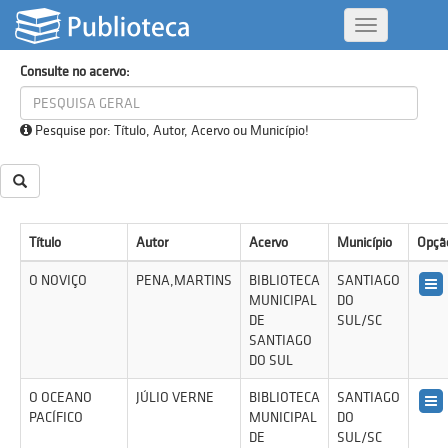
Consultar acervo
Alternar
Navegação
Consulte no acervo:
Pesquise por: Título, Autor, Acervo ou Município!
Título
Autor
Acervo
Município
Opçã
O NOVIÇO
PENA,MARTINS
BIBLIOTECA
SANTIAGO
MUNICIPAL
DO
DE
SUL/SC
SANTIAGO
DO SUL
O OCEANO
JÚLIO VERNE
BIBLIOTECA
SANTIAGO
PACÍFICO
MUNICIPAL
DO
DE
SUL/SC