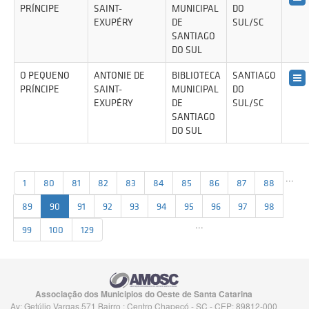
PRÍNCIPE
SAINT-
MUNICIPAL
DO
EXUPÉRY
DE
SUL/SC
SANTIAGO
DO SUL
O PEQUENO
ANTONIE DE
BIBLIOTECA
SANTIAGO
PRÍNCIPE
SAINT-
MUNICIPAL
DO
EXUPÉRY
DE
SUL/SC
SANTIAGO
DO SUL
...
1
80
81
82
83
84
85
86
87
88
89
90
91
92
93
94
95
96
97
98
...
99
100
129
Associação dos Municipios do Oeste de Santa Catarina
Av: Getúlio Vargas,571 Bairro : Centro Chapecó - SC - CEP: 89812-000