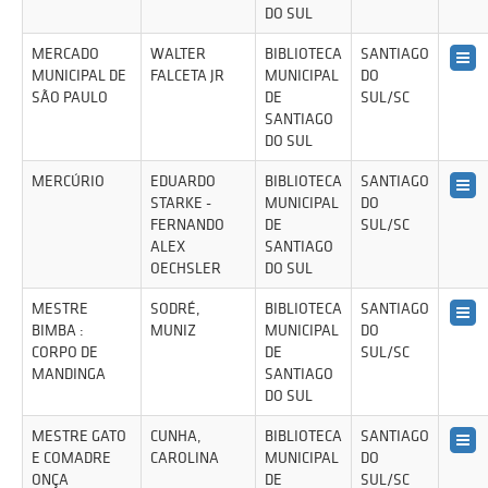
DO SUL
MERCADO
WALTER
BIBLIOTECA
SANTIAGO
MUNICIPAL DE
FALCETA JR
MUNICIPAL
DO
SÃO PAULO
DE
SUL/SC
SANTIAGO
DO SUL
MERCÚRIO
EDUARDO
BIBLIOTECA
SANTIAGO
STARKE -
MUNICIPAL
DO
FERNANDO
DE
SUL/SC
ALEX
SANTIAGO
OECHSLER
DO SUL
MESTRE
SODRÉ,
BIBLIOTECA
SANTIAGO
BIMBA :
MUNIZ
MUNICIPAL
DO
CORPO DE
DE
SUL/SC
MANDINGA
SANTIAGO
DO SUL
MESTRE GATO
CUNHA,
BIBLIOTECA
SANTIAGO
E COMADRE
CAROLINA
MUNICIPAL
DO
ONÇA
DE
SUL/SC