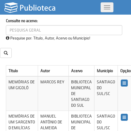
Consultar acervo
Alternar
Navegação
Consulte no acervo:
Pesquise por: Título, Autor, Acervo ou Município!
Título
Autor
Acervo
Município
Opção
MEMÓRIAS DE
MARCOS REY
BIBLIOTECA
SANTIAGO
UM GIGOLÔ
MUNICIPAL
DO
DE
SUL/SC
SANTIAGO
DO SUL
MEMÓRIAS DE
MANUEL
BIBLIOTECA
SANTIAGO
UM SARGENTO
ANTÔNIO DE
MUNICIPAL
DO
D EMILÍCIAS
ALMEIDA
DE
SUL/SC