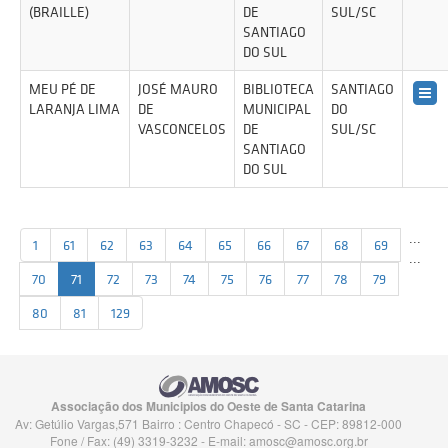
(BRAILLE)
DE
SUL/SC
SANTIAGO
DO SUL
MEU PÉ DE
JOSÉ MAURO
BIBLIOTECA
SANTIAGO
LARANJA LIMA
DE
MUNICIPAL
DO
VASCONCELOS
DE
SUL/SC
SANTIAGO
DO SUL
...
1
61
62
63
64
65
66
67
68
69
...
70
71
72
73
74
75
76
77
78
79
80
81
129
Associação dos Municipios do Oeste de Santa Catarina
Av: Getúlio Vargas,571 Bairro : Centro Chapecó - SC - CEP: 89812-000
Fone / Fax: (49) 3319-3232 - E-mail:
amosc@amosc.org.br