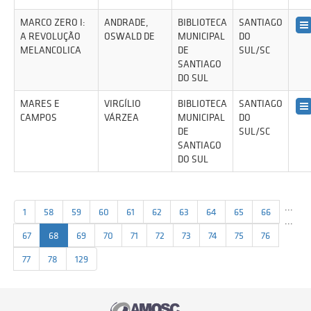
MARCO ZERO I:
ANDRADE,
BIBLIOTECA
SANTIAGO
A REVOLUÇÃO
OSWALD DE
MUNICIPAL
DO
MELANCOLICA
DE
SUL/SC
SANTIAGO
DO SUL
MARES E
VIRGÍLIO
BIBLIOTECA
SANTIAGO
CAMPOS
VÁRZEA
MUNICIPAL
DO
DE
SUL/SC
SANTIAGO
DO SUL
...
1
58
59
60
61
62
63
64
65
66
...
67
68
69
70
71
72
73
74
75
76
77
78
129