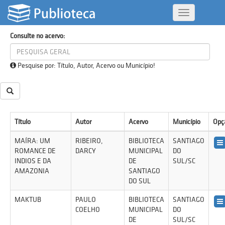
Consultar acervo
Alternar
Navegação
Consulte no acervo:
Pesquise por: Título, Autor, Acervo ou Município!
Título
Autor
Acervo
Município
Opç
MAÍRA: UM
RIBEIRO,
BIBLIOTECA
SANTIAGO
ROMANCE DE
DARCY
MUNICIPAL
DO
INDIOS E DA
DE
SUL/SC
AMAZONIA
SANTIAGO
DO SUL
MAKTUB
PAULO
BIBLIOTECA
SANTIAGO
COELHO
MUNICIPAL
DO
DE
SUL/SC