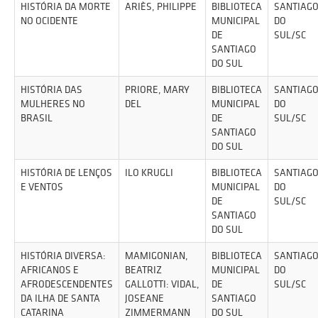
HISTÓRIA DA MORTE
ARIÈS, PHILIPPE
BIBLIOTECA
SANTIAG
NO OCIDENTE
MUNICIPAL
DO
DE
SUL/SC
SANTIAGO
DO SUL
HISTÓRIA DAS
PRIORE, MARY
BIBLIOTECA
SANTIAG
MULHERES NO
DEL
MUNICIPAL
DO
BRASIL
DE
SUL/SC
SANTIAGO
DO SUL
HISTÓRIA DE LENÇOS
ILO KRUGLI
BIBLIOTECA
SANTIAG
E VENTOS
MUNICIPAL
DO
DE
SUL/SC
SANTIAGO
DO SUL
HISTÓRIA DIVERSA:
MAMIGONIAN,
BIBLIOTECA
SANTIAG
AFRICANOS E
BEATRIZ
MUNICIPAL
DO
AFRODESCENDENTES
GALLOTTI: VIDAL,
DE
SUL/SC
DA ILHA DE SANTA
JOSEANE
SANTIAGO
CATARINA
ZIMMERMANN
DO SUL