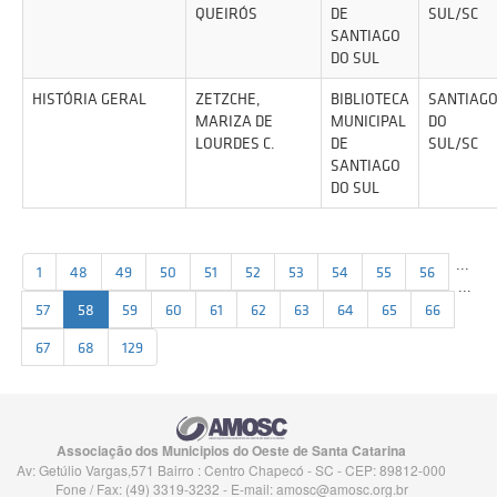
QUEIRÓS
DE
SUL/SC
SANTIAGO
DO SUL
HISTÓRIA GERAL
ZETZCHE,
BIBLIOTECA
SANTIAG
MARIZA DE
MUNICIPAL
DO
LOURDES C.
DE
SUL/SC
SANTIAGO
DO SUL
...
1
48
49
50
51
52
53
54
55
56
...
57
58
59
60
61
62
63
64
65
66
67
68
129
Associação dos Municipios do Oeste de Santa Catarina
Av: Getúlio Vargas,571 Bairro : Centro Chapecó - SC - CEP: 89812-000
Fone / Fax: (49) 3319-3232 - E-mail:
amosc@amosc.org.br