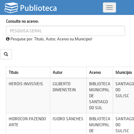
Consultar acervo
Alternar
Navegação
Consulte no acervo:
Pesquise por: Título, Autor, Acervo ou Município!
Título
Autor
Acervo
Município
HERÓIS INVISÍVEIS
GILBERTO
BIBLIOTECA
SANTIAG
DIMENSTEIN
MUNICIPAL
DO
DE
SUL/SC
SANTIAGO
DO SUL
HIDROCOR-FAZENDO
ISIDRO SÁNCHES
BIBLIOTECA
SANTIAG
ARTE
MUNICIPAL
DO
DE
SUL/SC